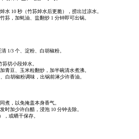
水 10 秒（竹荪焯水后更脆），捞出过凉水。
荪，加蚝油、盐翻炒 1 分钟即可出锅。
、蛋清 1/3 个、淀粉、白胡椒粉。
，竹荪切小段焯水。
加青豆、玉米粒翻炒，加半碗清水煮沸。
盐、白胡椒粉调味，出锅前淋少许香油。
同煮，以免掩盖本身香气。
时加少许白醋，浸泡 10 分钟去除。
内），或晒干保存。