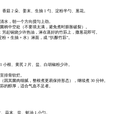
:7）、香菇 2 朵、姜末、生抽 1 勺、淀粉半勺、葱花。
清水，朝一个方向搅匀上劲。
填入菌柄中空处（不要填太满，避免煮时膨胀破裂）。
钟；另起锅烧少许热油，淋在蒸好的竹荪上，撒葱花即可。
+ 生抽 + 水）淋面，成 “扒酿竹荪”。
参 1 小根、黄芪 2 片、盐、白胡椒粉少许。
，至排骨软烂。
因其菌肉细腻，整根煮更易保持形态），继续煮 30 分钟。
荪的醇厚，适合气血不足者。
、蒜末、盐、蚝油 1 小勺。