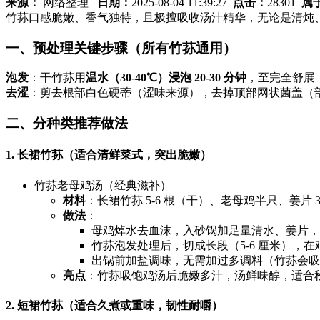
来源：
网络整理
日期：
2025-08-04 11:39:27
点击：
28301
属
竹荪口感脆嫩、香气独特，且极擅吸收汤汁精华，无论是清炖
一、预处理关键步骤（所有竹荪通用）
泡发
：干竹荪用
温水（30-40℃）浸泡 20-30 分钟
，至完全舒展
去涩
：剪去根部白色硬蒂（涩味来源），去掉顶部网状菌盖（部
二、分种类推荐做法
1. 长裙竹荪（适合清鲜菜式，突出脆嫩）
竹荪老母鸡汤（经典滋补）
材料
：长裙竹荪 5-6 根（干）、老母鸡半只、姜片 3
做法
：
母鸡焯水去血沫，入砂锅加足量清水、姜片，大
竹荪泡发处理后，切成长段（5-6 厘米），在
出锅前加盐调味，无需加过多调料（竹荪会吸
亮点
：竹荪吸饱鸡汤后脆嫩多汁，汤鲜味醇，适合
2. 短裙竹荪（适合久煮或重味，韧性耐嚼）