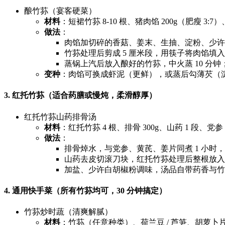
酿竹荪（宴客硬菜）
材料
：短裙竹荪 8-10 根、猪肉馅 200g（肥瘦 3
做法
：
肉馅加切碎的香菇、姜末、生抽、淀粉、少许
竹荪处理后剪成 5 厘米段，用筷子将肉馅
蒸锅上汽后放入酿好的竹荪，中火蒸 10 分
变种
：肉馅可换成虾泥（更鲜），或蒸后勾薄芡（淀粉 
3. 红托竹荪（适合药膳或慢炖，柔滑醇厚）
红托竹荪山药排骨汤
材料
：红托竹荪 4 根、排骨 300g、山药 1 段、党
做法
：
排骨焯水，与党参、黄芪、姜片同煮 1 小时
山药去皮切滚刀块，红托竹荪处理后整根放入（
加盐、少许白胡椒粉调味，汤品自带药香与竹
4. 通用快手菜（所有竹荪均可，30 分钟搞定）
竹荪炒时蔬（清爽解腻）
材料
：竹荪（任意种类）、荷兰豆 / 芦笋、胡萝卜片