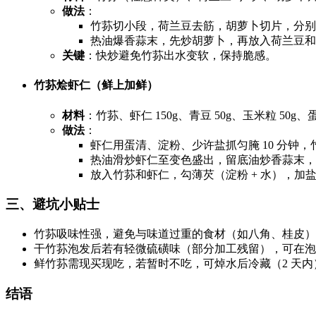
做法
：
竹荪切小段，荷兰豆去筋，胡萝卜切片，分别焯
热油爆香蒜末，先炒胡萝卜，再放入荷兰豆和竹
关键
：快炒避免竹荪出水变软，保持脆感。
竹荪烩虾仁（鲜上加鲜）
材料
：竹荪、虾仁 150g、青豆 50g、玉米粒 50g
做法
：
虾仁用蛋清、淀粉、少许盐抓匀腌 10 分钟
热油滑炒虾仁至变色盛出，留底油炒香蒜末，
放入竹荪和虾仁，勾薄芡（淀粉 + 水），加
三、避坑小贴士
竹荪吸味性强，避免与味道过重的食材（如八角、桂皮）
干竹荪泡发后若有轻微硫磺味（部分加工残留），可在泡发
鲜竹荪需现买现吃，若暂时不吃，可焯水后冷藏（2 天
结语