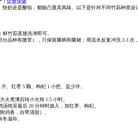
于：
饮食保健
、快炒还是酿馅，都能凸显其风味。以下是针对不同竹荪种类设
；鲜竹荪直接洗净即可。
分品种有微苦），只保留菌柄和菌裙；用流水反复冲洗 2-3 
 片、红枣 5 颗、枸杞 1 小把、盐少许。
火煮沸后转小火炖 1.5 小时。
鸡汤炖至最后 20 分钟时放入，加红枣、枸杞。
附鸡香，自带清甜）。
秋冬滋补。