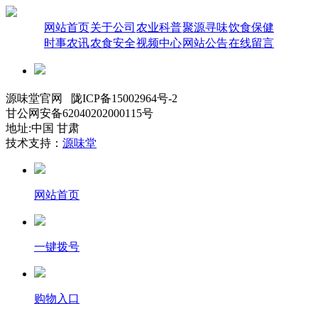
网站首页
关于公司
农业科普
聚源寻味
饮食保健
时事农讯
农食安全
视频中心
网站公告
在线留言
源味堂官网 陇ICP备15002964号-2
甘公网安备62040202000115号
地址:中国 甘肃
技术支持：
源味堂
网站首页
一键拨号
购物入口