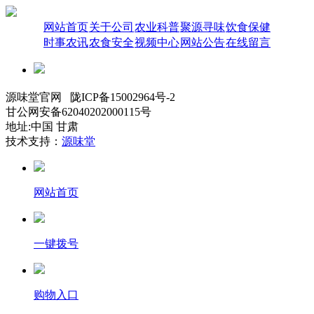
网站首页
关于公司
农业科普
聚源寻味
饮食保健
时事农讯
农食安全
视频中心
网站公告
在线留言
源味堂官网 陇ICP备15002964号-2
甘公网安备62040202000115号
地址:中国 甘肃
技术支持：
源味堂
网站首页
一键拨号
购物入口